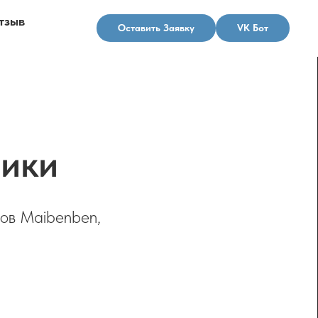
тзыв
Оставить Заявку
VK Бот
ники
ов Maibenben,