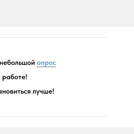
е небольшой
опрос
 работе!
новиться лучше!